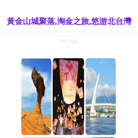
黃金山城聚落,淘金之旅,悠游北台灣
Hot News